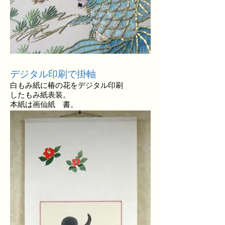
デジタル印刷で掛軸
白もみ紙に椿の花をデジタル印刷
したもみ紙表装。
本紙は画仙紙 書。