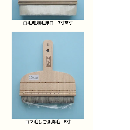
白毛糊刷毛厚口 7寸/8寸
ゴマ毛しごき刷毛 5寸