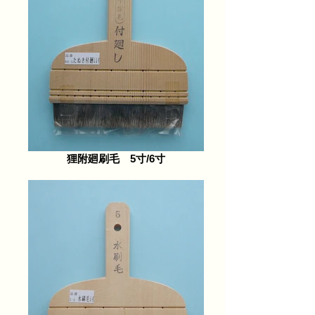
狸附廻刷毛 5寸/6寸