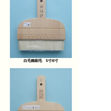
白毛糊刷毛 5寸/6寸