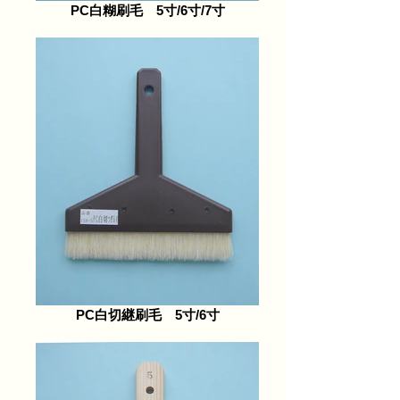
PC白糊刷毛 5寸/6寸/7寸
PC白切継刷毛 5寸/6寸