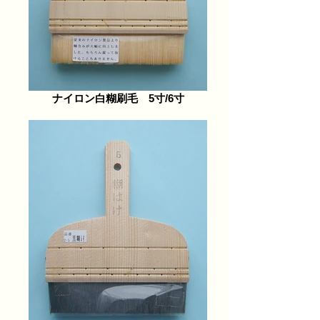
ナイロン白糊刷毛 5寸/6寸