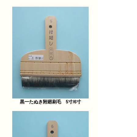
黒一たぬき附廻刷毛 5寸/6寸