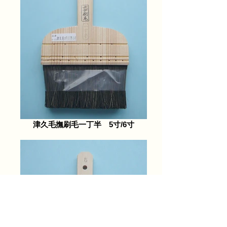
津久毛撫刷毛一丁半 5寸/6寸