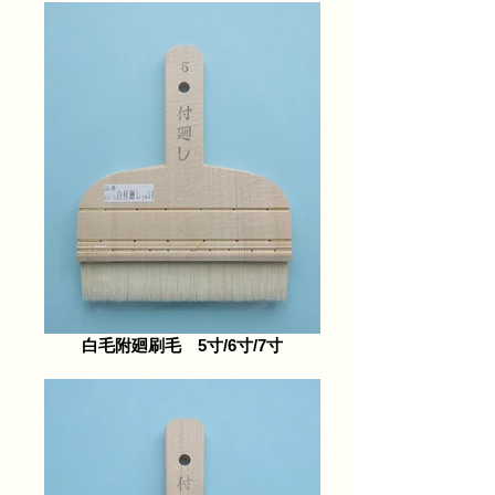
白毛附廻刷毛 5寸/6寸/7寸