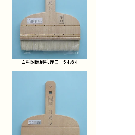
白毛附廻刷毛 厚口 5寸/6寸